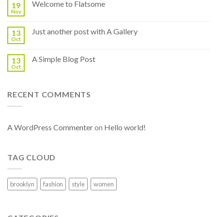
Welcome to Flatsome
19
Nov
Just another post with A Gallery
13
Oct
A Simple Blog Post
13
Oct
RECENT COMMENTS
A WordPress Commenter
on
Hello world!
TAG CLOUD
brooklyn
fashion
style
women