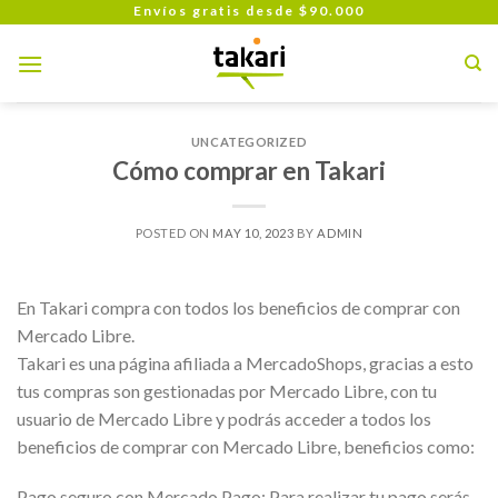
Skip
Envíos gratis desde $90.000
to
content
UNCATEGORIZED
Cómo comprar en Takari
POSTED ON
MAY 10, 2023
BY
ADMIN
En Takari compra con todos los beneficios de comprar con
Mercado Libre.
Takari es una página afiliada a MercadoShops, gracias a esto
tus compras son gestionadas por Mercado Libre, con tu
usuario de Mercado Libre y podrás acceder a todos los
beneficios de comprar con Mercado Libre, beneficios como:
Pago seguro con Mercado Pago: Para realizar tu pago serás