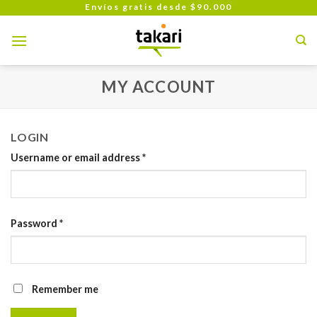
Skip
Envíos gratis desde $90.000
to
content
MY ACCOUNT
LOGIN
Username or email address
*
Password
*
Remember me