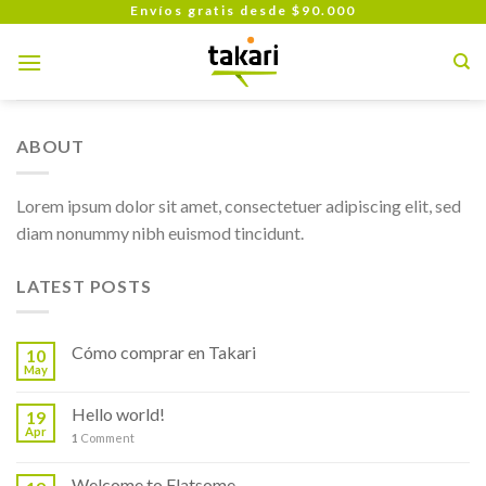
Skip
Envíos gratis desde $90.000
to
content
ABOUT
Lorem ipsum dolor sit amet, consectetuer adipiscing elit, sed
diam nonummy nibh euismod tincidunt.
LATEST POSTS
Cómo comprar en Takari
10
May
Hello world!
19
Apr
1
Comment
Welcome to Flatsome